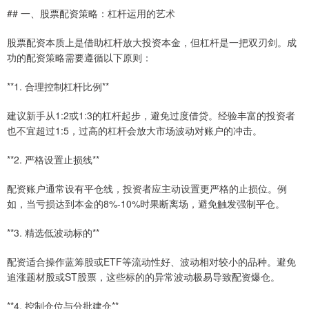
## 一、股票配资策略：杠杆运用的艺术
股票配资本质上是借助杠杆放大投资本金，但杠杆是一把双刃剑。成
功的配资策略需要遵循以下原则：
**1. 合理控制杠杆比例**
建议新手从1:2或1:3的杠杆起步，避免过度借贷。经验丰富的投资者
也不宜超过1:5，过高的杠杆会放大市场波动对账户的冲击。
**2. 严格设置止损线**
配资账户通常设有平仓线，投资者应主动设置更严格的止损位。例
如，当亏损达到本金的8%-10%时果断离场，避免触发强制平仓。
**3. 精选低波动标的**
配资适合操作蓝筹股或ETF等流动性好、波动相对较小的品种。避免
追涨题材股或ST股票，这些标的的异常波动极易导致配资爆仓。
**4. 控制仓位与分批建仓**